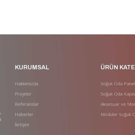
KURUMSAL
ÜRÜN KATE
Hakkımızda
Soğuk Oda Panel
Projeler
Soğuk Oda Kapıla
Referanslar
Aksesuar ve Mont
,
Haberler
Modüler Soğuk O
n
İletişim