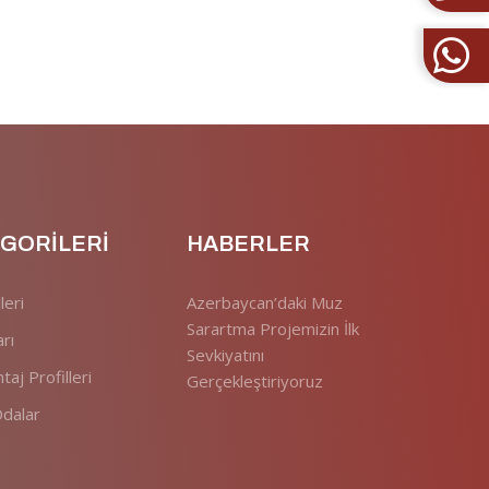
GORİLERİ
HABERLER
leri
Azerbaycan’daki Muz
Sarartma Projemizin İlk
rı
Sevkiyatını
aj Profilleri
Gerçekleştiriyoruz
dalar