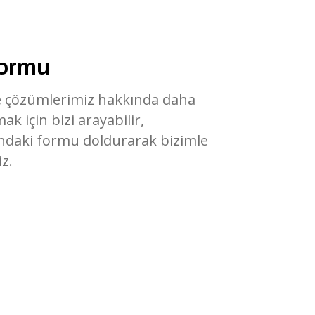
Formu
e çözümlerimiz hakkında daha
mak için bizi arayabilir,
andaki formu doldurarak bizimle
iz.